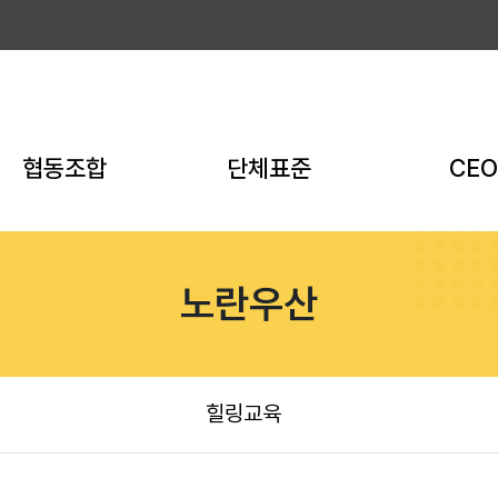
협동조합
단체표준
CEO
전체과정
전체과정
전체과
역량강화
품질관리담당자
KBIZ A
노란우산
전문인력지원
경영간부
차세대 CEO
적격조합
단체표준 작성
사내표준 작성
힐링교육
인증심사원