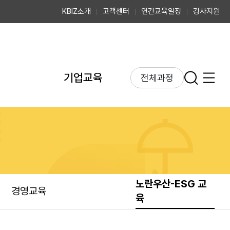
KBIZ소개
고객센터
연간교육일정
강사지원
기업교육
전체과정
정
전체과정
MP
ESG 교육
 스쿨
MAS 교육
입찰 교육
인사·노무 교육
노란우산-ESG 교
경영교육
육