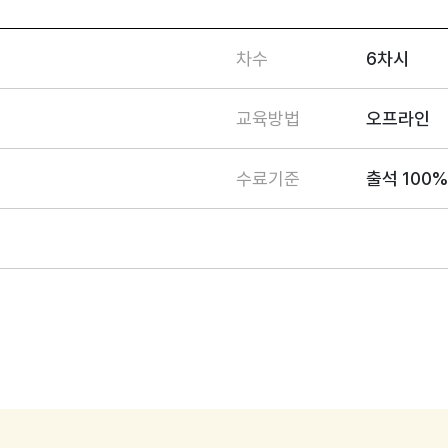
차수
6차시
교육방법
오프라인
수료기준
출석 100%