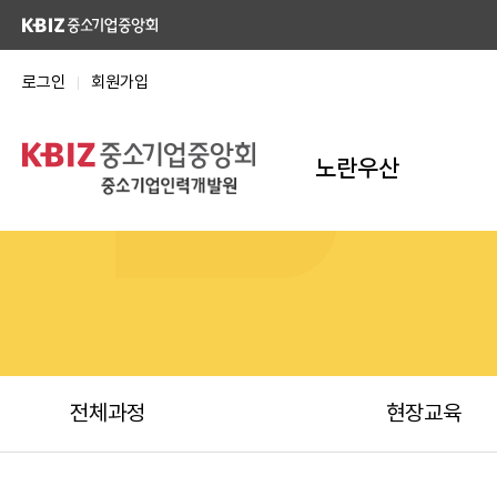
로그인
회원가입
노란우산
전체과정
현장교육
힐링교육
경영교육
노란우산-ESG 교육
전체과정
현장교육