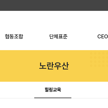
협동조합
단체표준
CEO
전체과정
전체과정
전체과
역량강화
품질관리담당자
KBIZ A
노란우산
전문인력지원
경영간부
차세대 CEO
적격조합
단체표준 작성
사내표준 작성
힐링교육
인증심사원