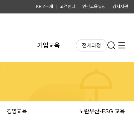
KBIZ소개
고객센터
연간교육일정
강사지원
기업교육
전체과정
정
전체과정
MP
ESG 교육
 스쿨
MAS 교육
입찰 교육
인사·노무 교육
경영교육
노란우산-ESG 교육